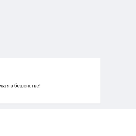
ука я в бешенстве!