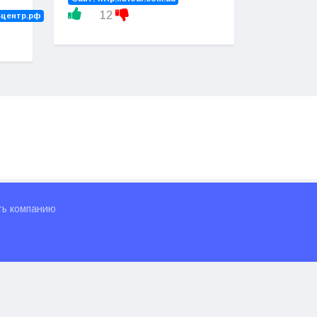
12
-центр.рф
ть компанию