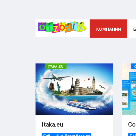
КОМПАНИИ
ITAKA.EU
Itaka.eu
Co
Сайт:
https://www.itaka.eu
Са