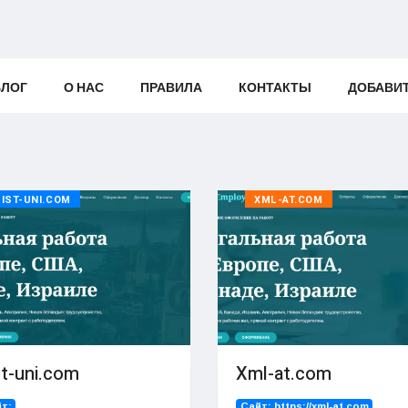
БЛОГ
О НАС
ПРАВИЛА
КОНТАКТЫ
ДОБАВИ
LIST-UNI.COM
XML-AT.COM
st-uni.com
Xml-at.com
т:
Сайт:
https://xml-at.com