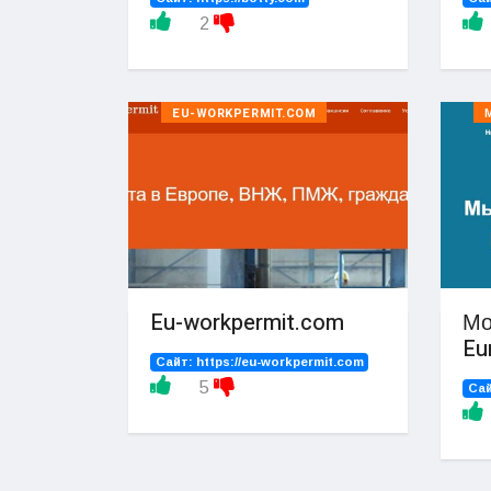
2
EU-WORKPERMIT.COM
Eu-workpermit.com
Мо
Eu
Сайт:
https://eu-workpermit.com
5
Са