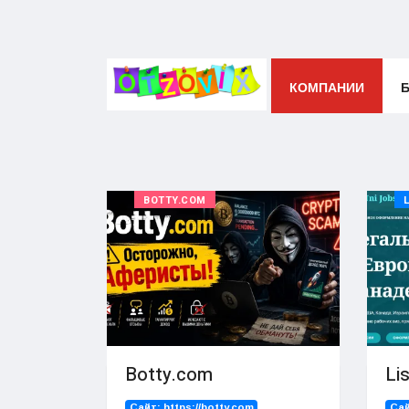
КОМПАНИИ
BOTTY.COM
Botty.com
Li
Сайт:
https://botty.com️
Сай