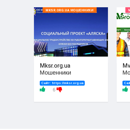
MKSR.ORG.UA МОШЕННИКИ
Mksr.org.ua
Mv
Мошенники
Мо
Сайт:
https://mksr.org.ua
Са
6