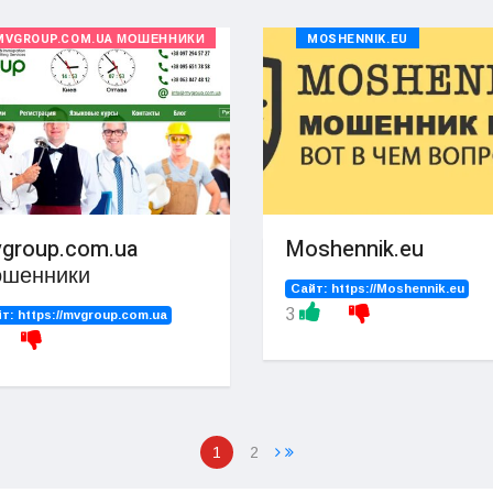
MVGROUP.COM.UA МОШЕННИКИ
MOSHENNIK.EU
group.com.ua
Moshennik.eu
шенники
Сайт:
https://Moshennik.eu
3
йт:
https://mvgroup.com.ua
1
2