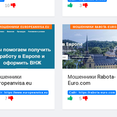
10
3
МОШЕННИКИ EUROPEANVISA.EU
МОШЕННИКИ RABOTA-EURO
шенники
Мошенники Rabota-
ropeanvisa.eu
Euro.com
йт:
https://www.europeanvisa.eu
Сайт:
https://rabota-euro.com
7
5