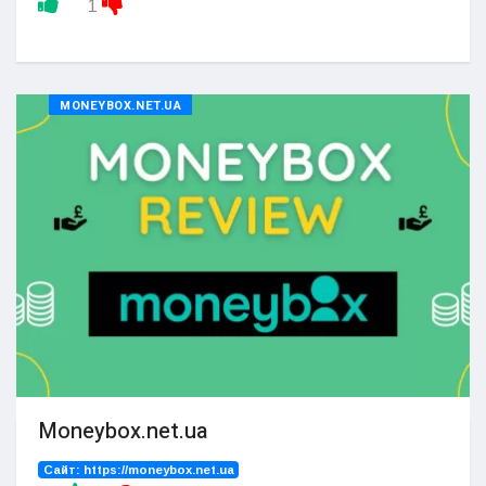
1
MONEYBOX.NET.UA
Moneybox.net.ua
Сайт:
https://moneybox.net.ua