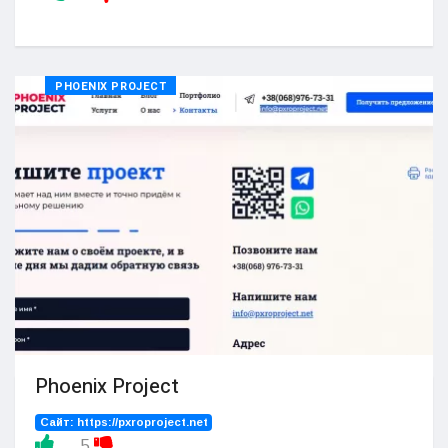
PHOENIX PROJECT
Phoenix Project
Сайт:
https://pxroproject.net
5