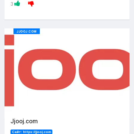
3
JJOOJ.COM
Jjooj.com
Сайт:
https://jjooj.com