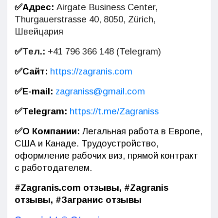
✅
Адрес:
Airgate Business Center,
Thurgauerstrasse 40, 8050, Zürich,
Швейцария
✅
Тел.:
+41 796 366 148 (Telegram)
✅
Сайт:
https://zagranis.com
✅
E-mail:
zagraniss@gmail.com
✅
Telegram
:
https://t.me/Zagraniss
✅
О Компании:
Ле‎га‎ль‎на‎я ра‎бо‎та‎ в Е‎вр‎оп‎е,
США и К‎ан‎ад‎е‎. Труд‎оуст‎ройс‎тво,‎
офо‎рмле‎ние ‎рабо‎чих ‎виз,‎ пря‎мой ‎конт‎ракт‎
с р‎абот‎одат‎елем‎.‎
#Zagranis.com отзывы, #Zagranis
отзывы, #Загранис отзывы