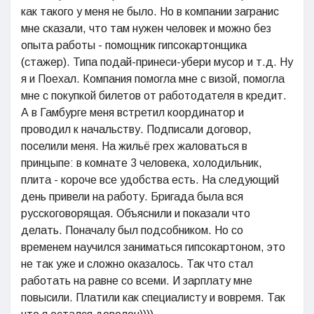
как такого у меня не было. Но в компании загранис
мне сказали, что там нужен человек и можно без
опыта работы - помощник гипсокартонщика
(стажер). Типа подай-принеси-убери мусор и т.д. Ну
я и Поехал. Компания помогла мне с визой, помогла
мне с покупкой билетов от работодателя в кредит.
А в Гамбурге меня встретил координатор и
проводил к начальству. Подписали договор,
поселили меня. На жильё грех жаловаться в
принцыпе: в комнате 3 человека, холодильник,
плита - короче все удобства есть. На следующий
день привели на работу. Бригада была вся
русскоговорящая. Объяснили и показали что
делать. Поначалу был подсобником. Но со
временем научился заниматься гипсокартоном, это
не так уже и сложно оказалось. Так что стал
работать на равне со всеми. И зарплату мне
повысили. Платили как специалисту и вовремя. Так