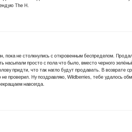
ендую The H.
ин, пока не столкнулись с откровенным беспределом. Продал
сть насыпали просто с пола что было, вместо черного зелёны
голову придти, что так нагло будут продавать. В возврате с
 не проверил. Ну поздравляю, Wildberries, тебе удалось об
рекращаем навсегда.