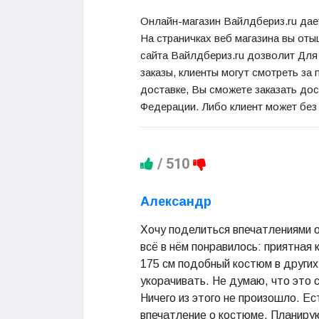
Онлайн-магазин
Вайлдбериз
.ru
дае
На
страничках
веб
магазина вы
оты
сайта
Вайлдбериз
.ru
дозволит
Для
заказы, клиенты могут
смотреть
за 
доставке, Вы
сможете
заказать до
Федерации
.
Либо
клиент может
без
/
510
Александр
Хочу поделиться впечатлениями о
всё в нём понравилось: приятная 
175 см подобный костюм в других
укорачивать. Не думаю, что это с
Ничего из этого не произошло. Е
впечатление о костюме. Планирую