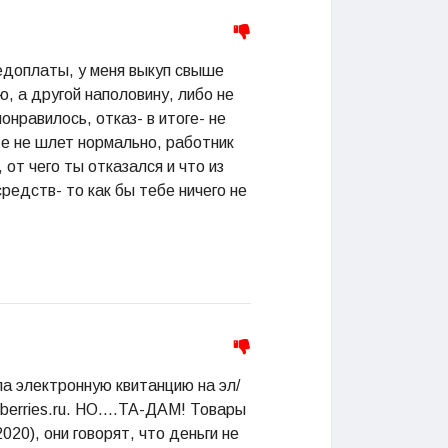
редоплаты, у меня выкуп свыше
ю, а другой наполовину, либо не
нравилось, отказ- в итоге- не
ате не шлет нормально, работник
 от чего ты отказался и что из
средств- то как бы тебе ничего не
ла электронную квитанцию на эл/
berries.ru. НО....ТА-ДАМ! Товары
020), они говорят, что деньги не