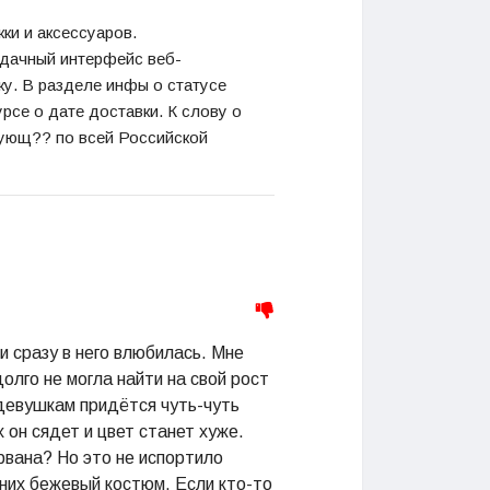
жки
и аксессуаров.
дачный
интерфейс
веб-
ку. В разделе
инфы
о статусе
урсе о дате доставки.
К слову
о
вующ??
по всей Российской
и сразу в него влюбилась. Мне
олго не могла найти на свой рост
 девушкам придётся чуть-чуть
 он сядет и цвет станет хуже.
рвана? Но это не испортило
них бежевый костюм. Если кто-то