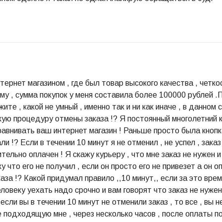
тернет магазином , где был товар высокого качества , четк
му , сумма покупок у меня составила более 100000 рублей .
ите , какой не умный , именно так и ни как иначе , в данном
кую процедуру отмены заказа !? Я постоянный многолетний к
равнивать ваш интернет магазин ! Раньше просто была кнопка
и !? Если в течении 10 минут я не отменил , не успел , заказ
ительно оплачен ! Я скажу курьеру , что мне заказ не нужен и
у что его не получил , если он просто его не привезет а он о
аза !? Какой придумал правило ,,10 минут,, если за это врем
еловеку уехать надо срочно и вам говорят что заказ не нужен
 если вы в течении 10 минут не отменили заказ , то все , вы н
е подходящую мне , через несколько часов , после оплаты по