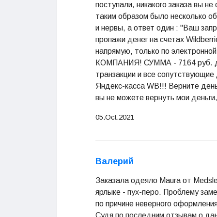
поступали, никакого заказа вы не
таким образом было несколько обр
и нервы, а ответ один : "Ваш за
пропажи денег на счетах Wildberr
напрямую, только по электрон
КОМПАНИЯ! СУММА - 7164 руб. до 
транзакции и все сопутствующие д
Яндекс-касса WB!!! Верните ден
вы не можете вернуть мои деньги,
05.Oct.2021
Валерий
Заказала одеяло Maura от Medsle
ярлыке - пух-перо. Проблему зам
по причине неверного оформлени
Судя по последним отзывам о да