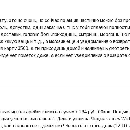
у, это не очень, но сейчас по акции частично можно без п
боль, допустим, один заказ на 6 тыс у тебя оплачен полность
доставки, головня боль.приходишь, смтришь, меряешь- не по
за какую вещь и т.д., а магазин еще и уведомления о возвр
 на карту 3500, а ты приходишь домой и начинаешь смотреть,
нигде нет пометок даже, а если нет уведомления о возврате 
ачели(+батарейки к ним) на сумму 7 164 руб. 00коп. Получи
ация успешно выполнена". Деньги ушли на Яндекс-кассу Wild
, как такового нет, денег нет! Звоню в этот же день (12.10.2