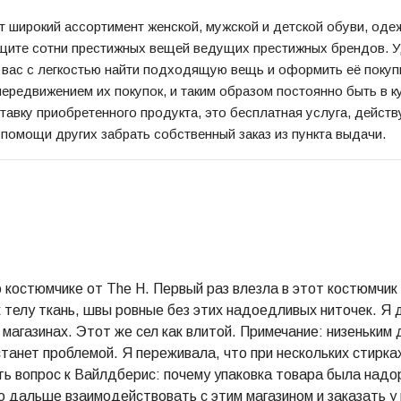
т
широкий ассортимент женской, мужской и детской обуви,
оде
щите
сотни
престижных
вещей ведущих
престижных
брендов.
У
 вас
с легкостью найти
подходящую
вещь и оформить
её
покуп
передвижением их покупок, и таким образом
постоянно
быть в к
ставку
приобретенного
продукта
, это бесплатная услуга
, дейст
 помощи других
забрать
собственный
заказ из пункта выдачи.
 костюмчике от The H. Первый раз влезла в этот костюмчик 
к телу ткань, швы ровные без этих надоедливых ниточек. Я д
 магазинах. Этот же сел как влитой. Примечание: низеньким
танет проблемой. Я переживала, что при нескольких стирках
сть вопрос к Вайлдберис: почему упаковка товара была надо
 дальше взаимодействовать с этим магазином и заказать у 