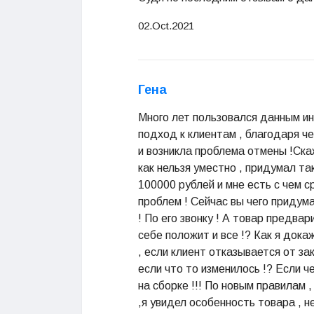
02.Oct.2021
Гена
Много лет пользовался данным ин
подход к клиентам , благодаря че
и возникла проблема отмены !Скаж
как нельзя уместно , придумал та
100000 рублей и мне есть с чем с
проблем ! Сейчас вы чего придумал
! По его звонку ! А товар предвар
себе положит и все !? Как я докаж
, если клиент отказывается от зак
если что то изменилось !? Если ч
на сборке !!! По новым правилам ,
,я увидел особенность товара , н