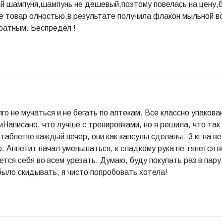
ой шампуня,шампунь не дешевый,поэтому повелась на цену,
 товар олностью,в результате получила флакон мыльной во
ратным. Беспредел !
го не мучаться и не бегать по аптекам. Все классно упаковано
иНаписано, что лучше с тренировками, но я решила, что так 
 таблетке каждый вечер, они как капсулы сделаны.-3 кг на в
о. Аппетит начал уменьшаться, к сладкому рука не тянется 
дется себя во всем урезать. Думаю, буду покупать раз в па
 было скидывать, я чисто попробовать хотела!