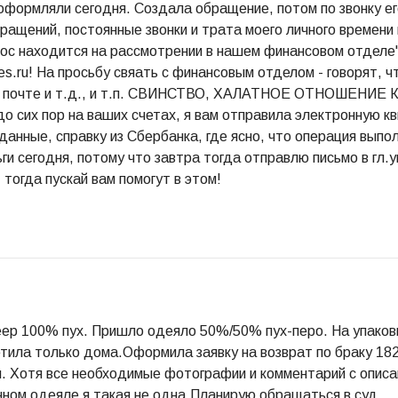
 оформляли сегодня. Создала обращение, потом по звонку его
ащений, постоянные звонки и трата моего личного времени в
прос находится на рассмотрении в нашем финансовом отделе"
ies.ru! На просьбу свяать с финансовым отделом - говорят, ч
ной почте и т.д., и т.п. СВИНСТВО, ХАЛАТНОЕ ОТНОШЕНИ
сих пор на ваших счетах, я вам отправила электронную кв
анные, справку из Сбербанка, где ясно, что операция выпол
ьги сегодня, потому что завтра тогда отправлю письмо в
 тогда пускай вам помогут в этом!
ep 100% пух. Пришло одеяло 50%/50% пух-перо. На упаковк
етила только дома.Оформила заявку на возврат по браку 18
я. Хотя все необходимые фотографии и комментарий с опис
нном одеяле я такая не одна.Планирую обращаться в суд.