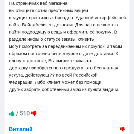
На
страничках
веб
магазина
вы
отыщите
сотни
престижных
вещей
ведущих
престижных
брендов.
Удачный
интерфейс
веб-
сайта
Вайлдбериз
.ru
дозволит
Для вас
с легкостью
найти
подходящую
вещь и оформить
её
покупку. В
разделе
инфы
о статусе заказы, клиенты
могут
смотреть
за передвижением их покупок, и таким
образом
постоянно
быть в курсе о дате доставки.
К
слову
о доставке, Вы
сможете
заказать
доставку
приобретенного
продукта
, это бесплатная
услуга
, действующ??
по всей Российской
Федерации
.
Либо
клиент может
без помощи
других
забрать
собственный
заказ из пункта выдачи.
/
510
Виталий