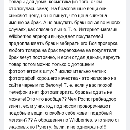
товары для дома, косметика (из того, с чем
столкнулась сама). На бракованные вещи они
снижают цену, но не пишут, что цена снижена
именно за брак. А не выкупить брак нельзя во многих
случаях, как описано выше.Т. е. Интернет-магазин
Wildberries априори вынуждает покупателей
предоплачивать брак и забирать его!Вся проверка
любого товара на брак переложена на покупателя:
брак везут постоянно, и если отдал деньги, вернуть
товар потом можно только с дотошным
фотоотчетом в штук 7 исключительно четких
фотографий хорошего качества - это написано на
сайте черным по белому! Т. е. если у вас плохой
телефон и нет фотоаппарата, брак вы сдать не
можете!Это что вообще?? Чем Роспотребнадзор
занят, если у них год под носом проворачивают
подобные вещи, спокойно себе живет подобный
магазин??? А обращения по Wildberries, это знаю от
знакомых по Рунету, были, и не однократно!!!